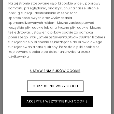
Na tej stronie stosowane są pliki cookie w celu poprawy
Dożywotnia gwarancja
komfortu przeglądania, analizy ruchu na naszej stronie,
Klasa 33 - Przeznaczone do intensywnego użytku
obsługi funkcji udostępniania w serwisach
domowego
społecznościowych oraz wyświetlania
Engineered Click
spersonalizowanych reklam. Można zaakceptować
wszystkie pliki cookie lub analityczne pliki cookie. Można
Nadaje się do stosowania z ogrzewaniem
też edytować ustawienia plików cookie za pomocą
podłogowym
poniższego linku
„Zmień ustawienia plików cookie”
. Istotne i
Zintegrowany podkład
funkcjonalne pliki cookie są niezbędne do prawidłowego
funkcjonowania naszej strony. Pozostałe pliki cookie są
zapisywane dopiero po dokonaniu wyboru przez
179,95
zł/m²
użytkownika.
Sugerowana cena brutto
ZNAJDŹ DEALERA W SWOIM REGIONIE
USTAWIENIA PLIKÓW COOKIE
Chcesz zobaczyć tę podłogę na żywo? Nadal
nurtują Cię jakieś pytania? Nie ma problemu!
ODRZUCENIE WSZYSTKICH
Zawsze możesz znaleźć dealera Pergo w swoim
pobliżu.
AKCEPTUJ WSZYSTKIE PLIKI COOKIE