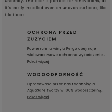
underlay. The floor is perfect for renovations, as
it’s easily installed even on uneven surfaces, like
tile floors.
OCHRONA PRZED
ZUŻYCIEM
Powierzchnia winylu Pergo obejmuje
wielowarstwowe ochronne wykończenie
podłogi. Wierzchnia warstwa ochronna
Pokaż więcej
chroni przed zarysowaniami i plamami,
zapewnia odporność na zużycie i łatwą
WODOODPORNOŚĆ
pielęgnację.
Opracowana przez nas technologia
AquaSafe tworzy w 100% wodoszczelną
powierzchnię — nawet wgłąb fazowania —
Pokaż więcej
skutecznie zabezpieczając podłogę przed
wnikaniem wody. Woda po prostu