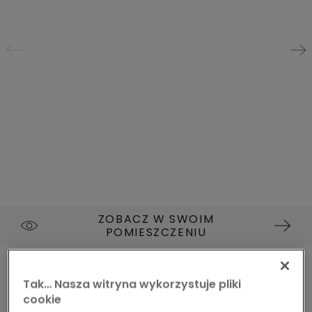
ZOBACZ W SWOIM
POMIESZCZENIU
WINYL
NAMSEN PAD PRO
V4307-40220
Tak… Nasza witryna wykorzystuje pliki
DĄB NATURALNY ARDECHE
cookie