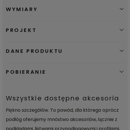
pozostaje na powierzchni i można ją
WYMIARY
łatwo wytrzeć.
PROJEKT
DANE PRODUKTU
POBIERANIE
Wszystkie dostępne akcesoria
Piękno szczegółów. To powód, dla którego oprócz
podłóg oferujemy mnóstwo akcesoriów, łącznie z
podkładami, listwami przypodłogowymi i profilami,