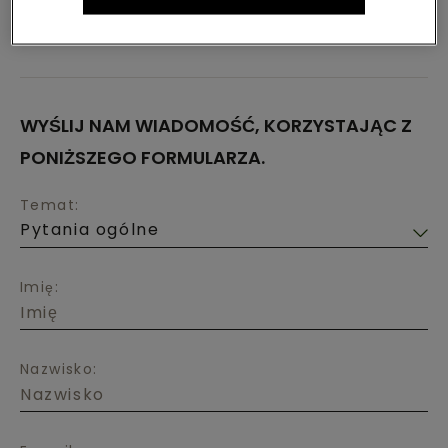
48 58 773 26 40
WYŚLIJ NAM WIADOMOŚĆ, KORZYSTAJĄC Z
PONIŻSZEGO FORMULARZA.
Temat:
Imię:
Nazwisko: