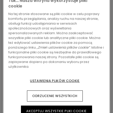
Tak… Nasza witryna wykorzystuje pliki
możesz znaleźć odpowiedzi, której
cookie
szukacz? A może masz konkretne pytanie
Na tej stronie stosowane są pliki cookie w celu poprawy
komfortu przeglądania, analizy ruchu na naszej stronie,
dotyczące naszych podłóg drewnianych,
obsługi funkcji udostępniania w serwisach
laminowanych lub winylowych? Niezależnie
społecznościowych oraz wyświetlania
spersonalizowanych reklam. Można zaakceptować
od tego, czego szukasz, nasz zespół Pergo
wszystkie pliki cookie lub analityczne pliki cookie. Można
też edytować ustawienia plików cookie za pomocą
zawsze jest gotowy, aby Ci pomóc. Jeśli
poniższego linku
„Zmień ustawienia plików cookie”
. Istotne i
masz jakiekolwiek pytania dotyczące
funkcjonalne pliki cookie są niezbędne do prawidłowego
funkcjonowania naszej strony. Pozostałe pliki cookie są
montażu lub dostępności produktów w
zapisywane dopiero po dokonaniu wyboru przez
użytkownika.
Twoim kraju, najlepszym sposobem będzie
udanie się do najbliższego sprzedawcy
USTAWIENIA PLIKÓW COOKIE
Pergo.
ODRZUCENIE WSZYSTKICH
AKCEPTUJ WSZYSTKIE PLIKI COOKIE
ZADZWOŃ POD NUMER