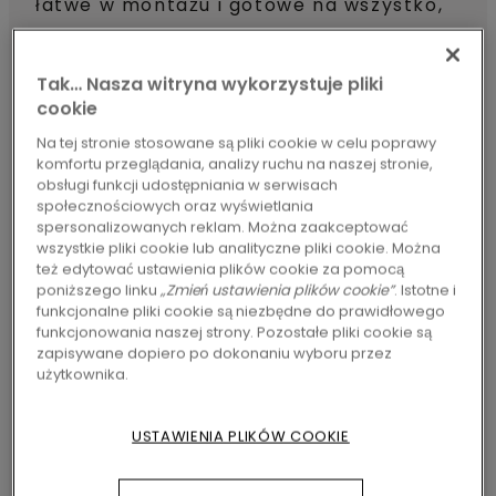
łatwe w montażu i gotowe na wszystko,
co wydarzy się w codziennym życiu. W
naszym asortymencie winylu i laminatu –
Tak… Nasza witryna wykorzystuje pliki
cookie
który należy do najszerszych
Na tej stronie stosowane są pliki cookie w celu poprawy
asortymentów na rynku –na pewno
komfortu przeglądania, analizy ruchu na naszej stronie,
znajdziesz dla siebie coś idealnego.
obsługi funkcji udostępniania w serwisach
społecznościowych oraz wyświetlania
spersonalizowanych reklam. Można zaakceptować
wszystkie pliki cookie lub analityczne pliki cookie. Można
Odkryj nasze wszystkie podłogi
też edytować ustawienia plików cookie za pomocą
poniższego linku
„Zmień ustawienia plików cookie”
. Istotne i
funkcjonalne pliki cookie są niezbędne do prawidłowego
funkcjonowania naszej strony. Pozostałe pliki cookie są
zapisywane dopiero po dokonaniu wyboru przez
użytkownika.
USTAWIENIA PLIKÓW COOKIE