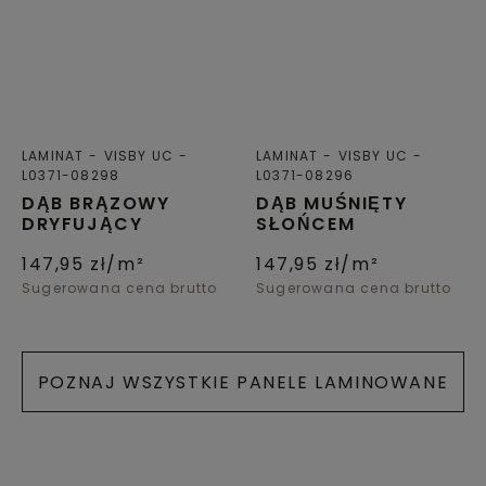
LAMINAT
VISBY UC
LAMINAT
VISBY UC
L0371-08298
L0371-08296
DĄB BRĄZOWY
DĄB MUŚNIĘTY
DRYFUJĄCY
SŁOŃCEM
147,95
zł/m²
147,95
zł/m²
Sugerowana cena brutto
Sugerowana cena brutto
POZNAJ WSZYSTKIE PANELE LAMINOWANE