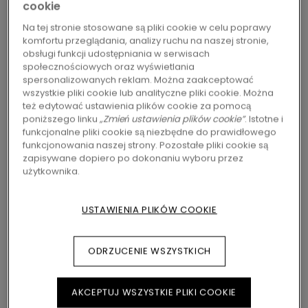
cookie
Na tej stronie stosowane są pliki cookie w celu poprawy
komfortu przeglądania, analizy ruchu na naszej stronie,
POZNAJ PANELE LAMINOWANE
obsługi funkcji udostępniania w serwisach
CIEMNE
społecznościowych oraz wyświetlania
spersonalizowanych reklam. Można zaakceptować
wszystkie pliki cookie lub analityczne pliki cookie. Można
też edytować ustawienia plików cookie za pomocą
poniższego linku
„Zmień ustawienia plików cookie”
. Istotne i
funkcjonalne pliki cookie są niezbędne do prawidłowego
funkcjonowania naszej strony. Pozostałe pliki cookie są
zapisywane dopiero po dokonaniu wyboru przez
użytkownika.
USTAWIENIA PLIKÓW COOKIE
ODRZUCENIE WSZYSTKICH
LAMINAT
KUNGSHAMN
LAMINAT
L0372-08251
LILLEHAMMER UC
L0374-08307
AKCEPTUJ WSZYSTKIE PLIKI COOKIE
DĄB BURSZTYNOWY