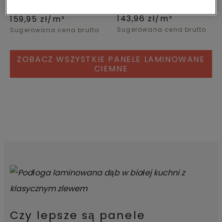
DĄB BRĄZOWY
WĘDZONY
143,96
zł/m²
159,95
zł/m²
Sugerowana cena brutto
Sugerowana cena brutto
ZOBACZ WSZYSTKIE PANELE LAMINOWANE
CIEMNE
Czy lepsze są panele