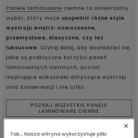
Panele laminowane
ciemne to uniwersalny
wybór, który może
uzupełnić różne style
wystroju wnętrz: nowoczesne,
przemysłowe, klasyczne, czy też
luksusowe
. Czytaj dalej, aby dowiedzieć się,
jakie są praktyczne korzyści paneli
laminowanych ciemnych, poznać
inspirujące wskazówki dotyczące wystroju
oraz konserwacji i nie tylko.
POZNAJ WSZYSTKIE PANELE
LAMINOWANE CIEMNE
Tak… Nasza witryna wykorzystuje pliki