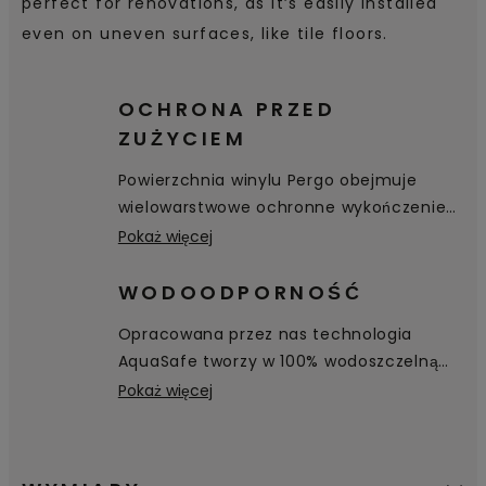
perfect for renovations, as it’s easily installed
even on uneven surfaces, like tile floors.
OCHRONA PRZED
ZUŻYCIEM
Powierzchnia winylu Pergo obejmuje
wielowarstwowe ochronne wykończenie
podłogi. Wierzchnia warstwa ochronna
Pokaż więcej
chroni przed zarysowaniami i plamami,
zapewnia odporność na zużycie i łatwą
WODOODPORNOŚĆ
pielęgnację.
Opracowana przez nas technologia
AquaSafe tworzy w 100% wodoszczelną
powierzchnię — nawet wgłąb fazowania —
Pokaż więcej
skutecznie zabezpieczając podłogę przed
wnikaniem wody. Woda po prostu
pozostaje na powierzchni i można ją