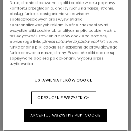
Na tej stronie stosowane są pliki cookie w celu poprawy
Dożywotnia gwarancja
komfortu przeglądania, analizy ruchu na naszej stronie,
Klasa 33 - Przeznaczone do intensywnego użytku
obsługi funkcji udostępniania w serwisach
domowego
społecznościowych oraz wyświetlania
spersonalizowanych reklam. Można zaakceptować
Engineered Click
wszystkie pliki cookie lub analityczne pliki cookie. Można
Nadaje się do stosowania z ogrzewaniem
też edytować ustawienia plików cookie za pomocą
podłogowym
poniższego linku
„Zmień ustawienia plików cookie”
. Istotne i
Zintegrowany podkład
funkcjonalne pliki cookie są niezbędne do prawidłowego
funkcjonowania naszej strony. Pozostałe pliki cookie są
zapisywane dopiero po dokonaniu wyboru przez
użytkownika.
179,95
zł/m²
Sugerowana cena brutto
USTAWIENIA PLIKÓW COOKIE
ZNAJDŹ DEALERA W SWOIM REGIONIE
Chcesz zobaczyć tę podłogę na żywo? Nadal
ODRZUCENIE WSZYSTKICH
nurtują Cię jakieś pytania? Nie ma problemu!
Zawsze możesz znaleźć dealera Pergo w swoim
pobliżu.
AKCEPTUJ WSZYSTKIE PLIKI COOKIE