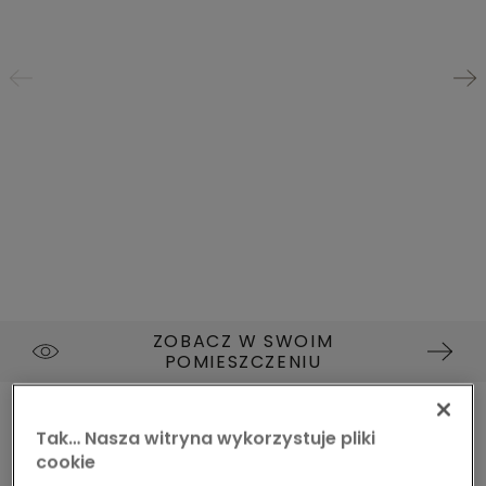
ZOBACZ W SWOIM
POMIESZCZENIU
WINYL
NAMSEN PAD PRO
V4307-40219
Tak… Nasza witryna wykorzystuje pliki
DĄB LEŚNY NATURALNY
cookie