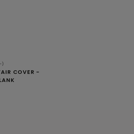
-)
TAIR COVER -
PLANK