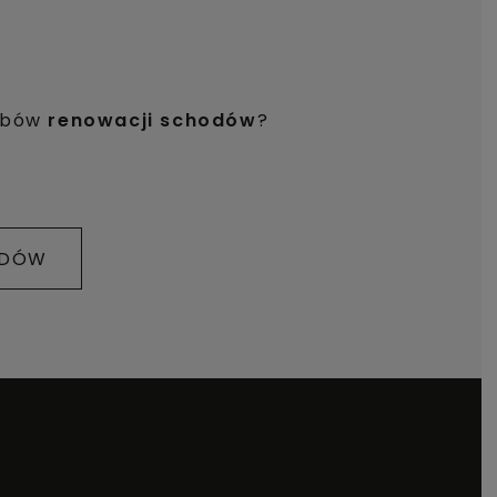
sobów
renowacji schodów
?
ODÓW