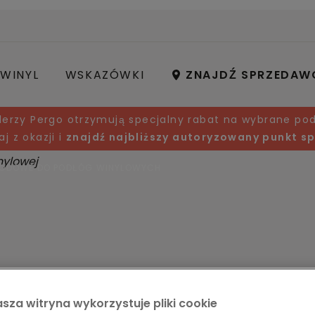
WINYL
WSKAZÓWKI
ZNAJDŹ SPRZEDAW
lerzy Pergo otrzymują specjalny rabat na wybrane pod
aj z okazji i
znajdź najbliższy autoryzowany punkt s
HODOWE DO PODŁÓG WINYLOWYCH
DOWE
sza witryna wykorzystuje pliki cookie