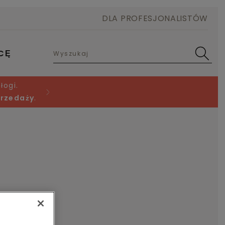
DLA PROFESJONALISTÓW
CĘ
łogi.
przedaży
.