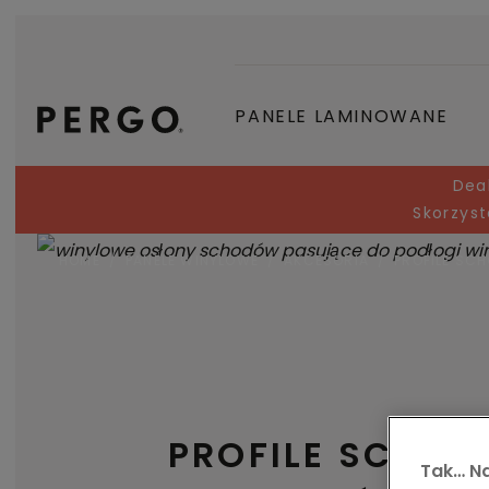
PANELE LAMINOWANE
Dea
Skorzyst
HOME
PANELE WINYLOWE
AKCESORIA
PROFILE SC
PROFILE SCHO
Tak… Na