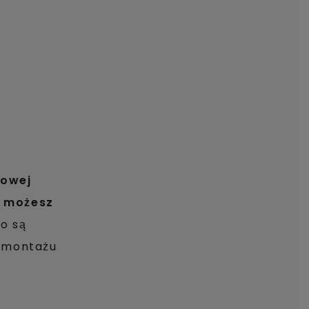
lowej
u możesz
o są
i montażu