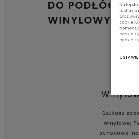
DO PODŁÓG
Na tej st
ruchu na 
WINYLOWYCH
oraz wyśw
cookie lu
pomocą p
cookie są
cookie s
USTAWIE
Winylow
Szukasz spo
winylowej P
schodowe, naj