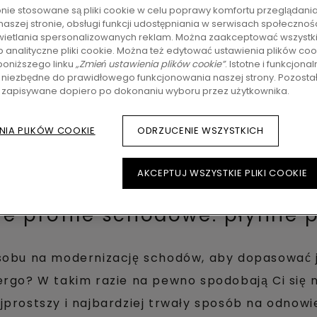
ronie stosowane są pliki cookie w celu poprawy komfortu przeglądania
naszej stronie, obsługi funkcji udostępniania w serwisach społeczno
ietlania spersonalizowanych reklam. Można zaakceptować wszystkie
b analityczne pliki cookie. Można też edytować ustawienia plików coo
oniższego linku
„Zmień ustawienia plików cookie”
. Istotne i funkcjonal
 niezbędne do prawidłowego funkcjonowania naszej strony. Pozostałe
ą zapisywane dopiero po dokonaniu wyboru przez użytkownika.
NIA PLIKÓW COOKIE
ODRZUCENIE WSZYSTKICH
AKCEPTUJ WSZYSTKIE PLIKI COOKIE
e profile schodowe: płynne p
sobu na modernizację schodów, aby dopasować j
ergo? W takim razie na pewno spodobają Ci się n
prostszy i najbardziej trwały sposób na odnowi