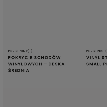
PGVSTRBMP(-)
PGVSTRBSP(
POKRYCIE SCHODÓW
VINYL S
WINYLOWYCH – DESKA
SMALL 
ŚREDNIA