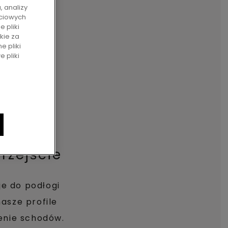
, analizy
ściowych
 pliki
kie za
ne pliki
 pliki
rzejście
e do podłogi
asze profile
enie schodów.