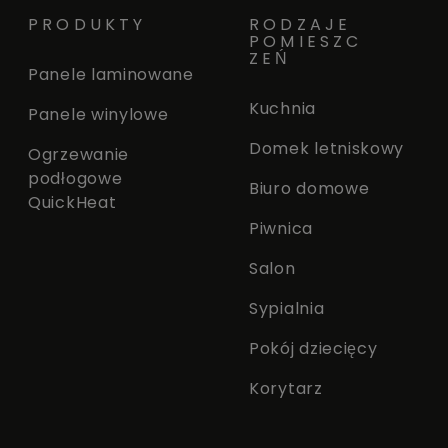
PRODUKTY
RODZAJE
POMIESZC
ZEŃ
Panele laminowane
Kuchnia
Panele winylowe
Domek letniskowy
Ogrzewanie
podłogowe
Biuro domowe
QuickHeat
Piwnica
Salon
Sypialnia
Pokój dziecięcy
Korytarz