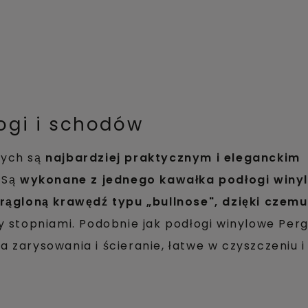
ogi i schodów
wych są
najbardziej praktycznym i eleganckim
 Są
wykonane z jednego kawałka podłogi winy
krągloną krawędź typu „bullnose", dzięki czem
y stopniami. Podobnie jak podłogi winylowe Perg
zarysowania i ścieranie, łatwe w czyszczeniu 