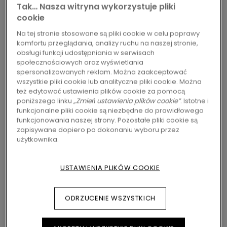
WĘDZONY
Tak… Nasza witryna wykorzystuje pliki
cookie
Dożywotnia gwarancja
Na tej stronie stosowane są pliki cookie w celu poprawy
Klasa 32 - Przeznaczone do użytku domowego
komfortu przeglądania, analizy ruchu na naszej stronie,
Na klik
obsługi funkcji udostępniania w serwisach
społecznościowych oraz wyświetlania
Nadaje się do stosowania z ogrzewaniem
spersonalizowanych reklam. Można zaakceptować
podłogowym
wszystkie pliki cookie lub analityczne pliki cookie. Można
Odporne na wodę
też edytować ustawienia plików cookie za pomocą
poniższego linku
„Zmień ustawienia plików cookie”
. Istotne i
Oznakowanie ekologiczne UE
funkcjonalne pliki cookie są niezbędne do prawidłowego
Nordic Swan Ecolabel
funkcjonowania naszej strony. Pozostałe pliki cookie są
zapisywane dopiero po dokonaniu wyboru przez
użytkownika.
159,95
zł/m²
Sugerowana cena brutto
USTAWIENIA PLIKÓW COOKIE
ZNAJDŹ DEALERA W SWOIM REGIONIE
Chcesz zobaczyć tę podłogę na żywo? Nadal
ODRZUCENIE WSZYSTKICH
nurtują Cię jakieś pytania? Nie ma problemu!
Zawsze możesz znaleźć dealera Pergo w swoim
pobliżu.