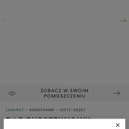
ZOBACZ W SWOIM
POMIESZCZENIU
LAMINAT
KUNGSHAMN
L0372-08251
DĄB BURSZTYNOWY