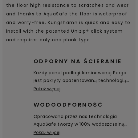
the floor high resistance to scratches and wear
and thanks to AquaSafe the floor is waterproof
and worry-free. Kungshamn is quick and easy to
install with the patented Unizip® click system
and requires only one plank type.
ODPORNY NA ŚCIERANIE
Każdy panel podłogi laminowanej Pergo
jest pokryty opatentowaną technologią
TitanX™ . Ta wyjątkowa warstwa
Pokaż więcej
wierzchnia zapewnia doskonałą
odporność podłogi na zarysowania i
WODOODPORNOŚĆ
ścieranie oraz sprawia, że jest ona
Opracowana przez nas technologia
higieniczna i łatwa w czyszczeniu.
AquaSafe tworzy w 100% wodoszczelną
powierzchnię — nawet wgłąb fazowania —
Pokaż więcej