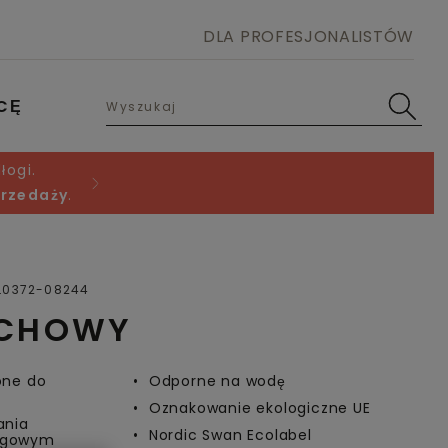
DLA PROFESJONALISTÓW
CĘ
łogi.
przedaży
.
Open image in lightbox
L0372-08244
ECHOWY
one do
Odporne na wodę
Oznakowanie ekologiczne UE
ania
Nordic Swan Ecolabel
ogowym