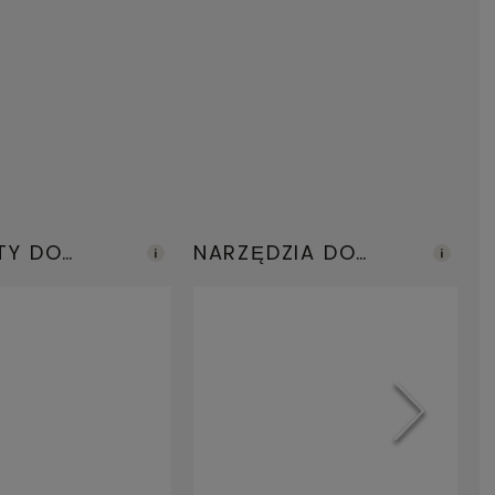
TY DO
NARZĘDZIA DO
A
WACJI
MONTAŻU
W