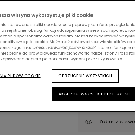
sza witryna wykorzystuje pliki cookie
159,95
zł/m²
Sugerowan
ronie stosowane są pliki cookie w celu poprawy komfortu przeglądania
naszej stronie, obsługi funkcji udostępniania w serwisach społeczno
ZNAJDŹ DEALERA
ietlania spersonalizowanych reklam. Można zaakceptować wszystkie
b analityczne pliki cookie. Można też edytować ustawienia plików coo
Chcesz zobaczyć tę po
oniższego linku
„Zmień ustawienia plików cookie”
. Istotne i funkcjonal
Cię jakieś pytania? N
 niezbędne do prawidłowego funkcjonowania naszej strony. Pozostałe
znaleźć dealera Pergo 
ą zapisywane dopiero po dokonaniu wyboru przez użytkownika.
NIA PLIKÓW COOKIE
ODRZUCENIE WSZYSTKICH
AKCEPTUJ WSZYSTKIE PLIKI COOKIE
Zobacz w swo