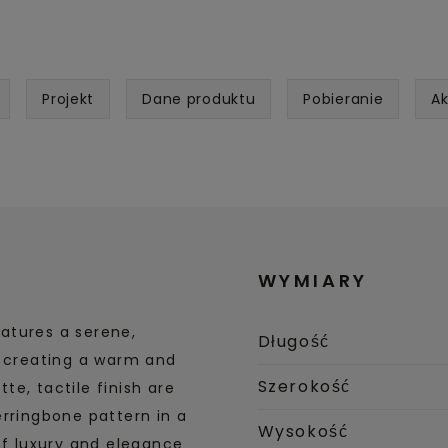
Projekt
Dane produktu
Pobieranie
Ak
WYMIARY
atures a serene,
Długość
, creating a warm and
Szerokość
e, tactile finish are
erringbone pattern in a
Wysokość
of luxury and elegance