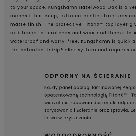
to your space. Kungshamn Hazelwood Oak is a Sen
means it has deep, extra authentic structures an
matte finish. The protective TitanX™ top layer gi
resistance to scratches and wear and thanks to A
waterproof and worry-free. Kungshamn is quick an
the patented Unizip® click system and requires on
ODPORNY NA ŚCIERANIE
Każdy panel podłogi laminowanej Pergo 
opatentowaną technologią TitanX™ . T
wierzchnia zapewnia doskonałą odporno
zarysowania i ścieranie oraz sprawia, że
łatwa w czyszczeniu.
WODOODPORNOŚĆ