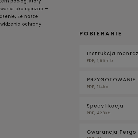
em podłóg, który
owanie ekologiczne —
dzenie, że nasze
 widzenia ochrony
POBIERANIE
Instrukcja monta
PDF, 1,55mb
PRZYGOTOWANIE
PDF, 114kb
Specyfikacja
PDF, 428kb
Gwarancja Pergo 