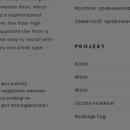
sation floor, which
Rozmiar opakowani
d a sophisticated
Zawartość opakowa
ves the floor high
quaSafe the floor is
d easy to install with
PROJEKT
ly one plank type.
Kolor
Wzór
jest pokryty
Wzór
a wyjątkowa warstwa
ść podłogi na
Liczba rowków
 jest ona higieniczna i
Rodzaje fug