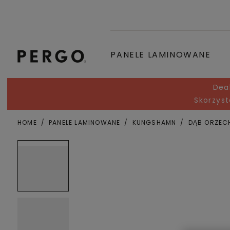
PANELE LAMINOWANE
Dea
Skorzyst
HOME
PANELE LAMINOWANE
KUNGSHAMN
DĄB ORZE
Miejscowość lub kod pocztowy
Open image in lightbox