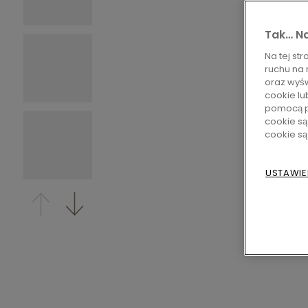
Tak… Na
Na tej st
ruchu na 
oraz wyśw
cookie lu
pomocą p
cookie są
cookie s
USTAWIE