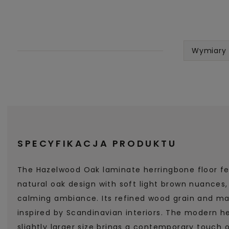
Wymiary
SPECYFIKACJA PRODUKTU
The Hazelwood Oak laminate herringbone floor fe
natural oak design with soft light brown nuances
calming ambiance. Its refined wood grain and matt
inspired by Scandinavian interiors. The modern h
slightly larger size brings a contemporary touch 