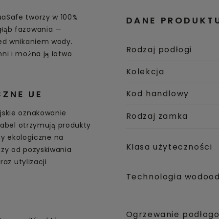
uaSafe tworzy w 100%
DANE PRODUKT
łąb fazowania —
zed wnikaniem wody.
Rodzaj podłogi
ni i można ją łatwo
Kolekcja
ZNE UE
Kod handlowy
jskie oznakowanie
Rodzaj zamka
olabel otrzymują produkty
rdy ekologiczne na
Klasa użyteczności
zy od pozyskiwania
raz utylizacji
Technologia wodoo
Ogrzewanie podłog