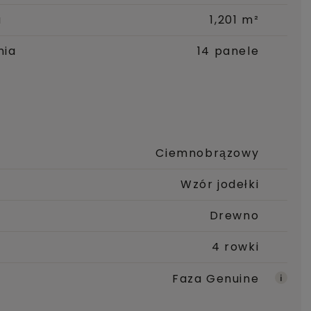
a
1,201 m²
nia
14 panele
Ciemnobrązowy
Wzór jodełki
Drewno
4 rowki
Faza Genuine