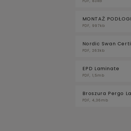
PDF, 83kb
MONTAŻ PODŁOGI 
PODŁOGOWYM
PDF, 997kb
Nordic Swan Certi
PDF, 263kb
EPD Laminate
PDF, 1,5mb
Broszura Pergo L
PDF, 4,36mb