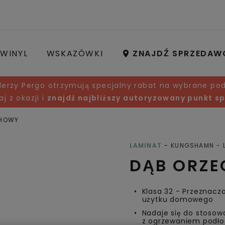
WINYL
WSKAZÓWKI
ZNAJDŹ SPRZEDAW
lerzy Pergo otrzymują specjalny rabat na wybrane pod
aj z okazji i
znajdź najbliższy autoryzowany punkt s
CHOWY
Open image in lightbox
LAMINAT
KUNGSHAMN
DĄB ORZ
Klasa 32 - Przeznacz
użytku domowego
Nadaje się do stosow
z ogrzewaniem podł