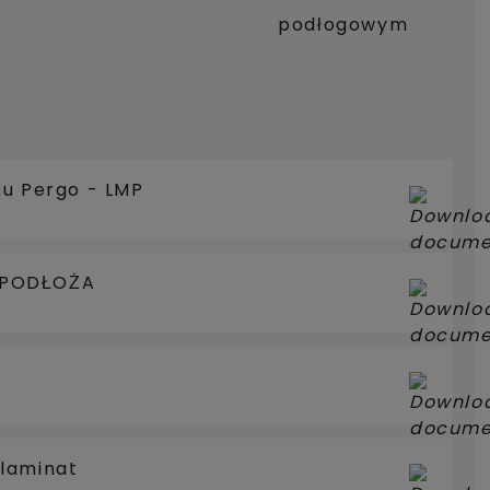
podłogowym
żu Pergo - LMP
 PODŁOŻA
laminat