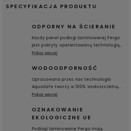
SPECYFIKACJA PRODUKTU
ODPORNY NA ŚCIERANIE
Każdy panel podłogi laminowanej Pergo
jest pokryty opatentowaną technologią
TitanX™ . Ta wyjątkowa warstwa
Pokaż więcej
wierzchnia zapewnia doskonałą
odporność podłogi na zarysowania i
WODOODPORNOŚĆ
ścieranie oraz sprawia, że jest ona
Opracowana przez nas technologia
higieniczna i łatwa w czyszczeniu.
AquaSafe tworzy w 100% wodoszczelną
powierzchnię — nawet wgłąb fazowania —
Pokaż więcej
skutecznie zabezpieczając podłogę przed
wnikaniem wody. Woda po prostu
OZNAKOWANIE
pozostaje na powierzchni i można ją
EKOLOGICZNE UE
łatwo wytrzeć.
Podłogi laminowane Pergo mają