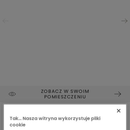
ZOBACZ W SWOIM
POMIESZCZENIU
LAMINAT
VISBY UC
L0371-08296
Tak… Nasza witryna wykorzystuje pliki
DĄB MUŚNIĘTY SŁOŃCEM
cookie