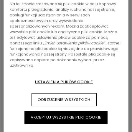
Na tej stronie stosowane są pliki cookie w celu poprawy
Klasa 32 - Przeznaczone do użytku domowego
komfortu przeglądania, analizy ruchu na naszej stronie,
Nadaje się do stosowania z ogrzewaniem
obsługi funkcji udostępniania w serwisach
podłogowym
społecznościowych oraz wyświetlania
Odporne na wodę
spersonalizowanych reklam. Można zaakceptować
wszystkie pliki cookie lub analityczne pliki cookie. Można
Oznakowanie ekologiczne UE
też edytować ustawienia plików cookie za pomocą
Nordic Swan Ecolabel
poniższego linku
„Zmień ustawienia plików cookie”
. Istotne i
funkcjonalne pliki cookie są niezbędne do prawidłowego
funkcjonowania naszej strony. Pozostałe pliki cookie są
zapisywane dopiero po dokonaniu wyboru przez
147,95
zł/m²
Warianty: 2
Dostępne w
użytkownika.
Sugerowana cena brutto
USTAWIENIA PLIKÓW COOKIE
ZNAJDŹ DEALERA W SWOIM REGIONIE
Chcesz zobaczyć tę podłogę na żywo? Nadal
ODRZUCENIE WSZYSTKICH
nurtują Cię jakieś pytania? Nie ma problemu!
Zawsze możesz znaleźć dealera Pergo w swoim
pobliżu.
AKCEPTUJ WSZYSTKIE PLIKI COOKIE