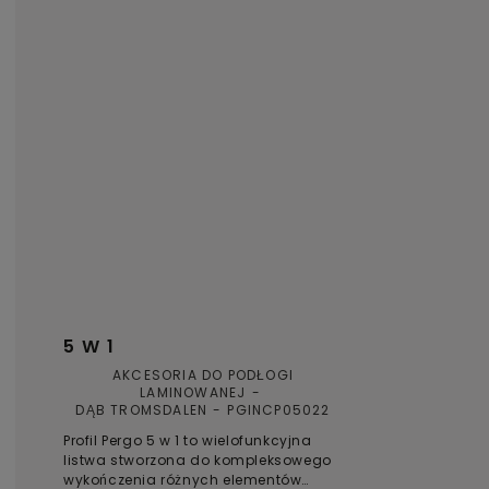
5 W 1
AKCESORIA DO PODŁOGI
LAMINOWANEJ
DĄB TROMSDALEN
PGINCP05022
Profil Pergo 5 w 1 to wielofunkcyjna
listwa stworzona do kompleksowego
wykończenia różnych elementów