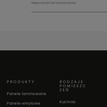
Miejscowość lub kod pocztowy
PRODUKTY
RODZAJE
POMIESZC
ZEŃ
Panele laminowane
Kuchnia
Panele winylowe