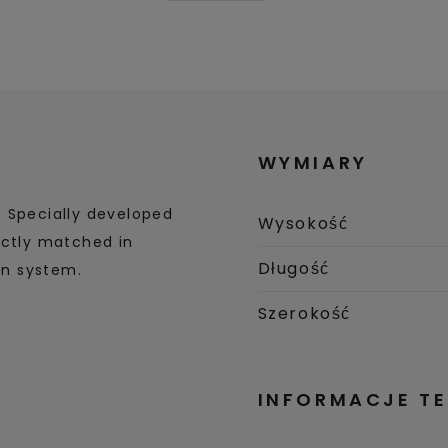
WYMIARY
. Specially developed
Wysokość
ectly matched in
Długość
in system.
Szerokość
INFORMACJE T