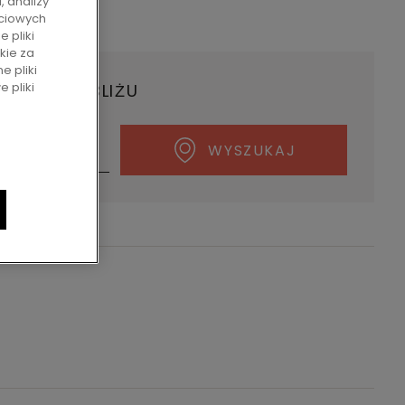
, analizy
ściowych
a cena brutto
 pliki
kie za
ne pliki
 pliki
ERA W POBLIŻU
WYSZUKAJ