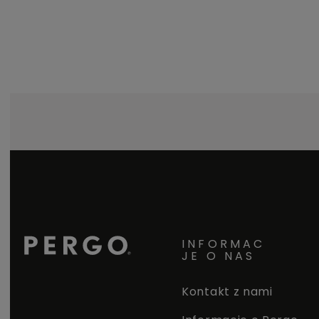
aluminiowy profil dolny do schodów.
INFORMAC
JE O NAS
Kontakt z nami