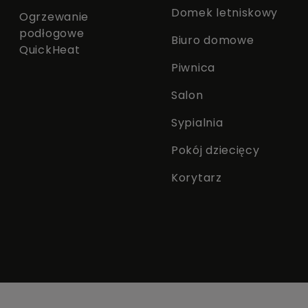
Domek letniskowy
Ogrzewanie
podłogowe
Biuro domowe
QuickHeat
Piwnica
Salon
Sypialnia
Pokój dziecięcy
Korytarz