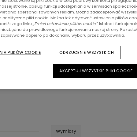
ronie stosowane są pliki cookie w celu poprawy komfortu przeglądania
209,93
zł/m
naszej stronie, obsługi funkcji udostępniania w serwisach społeczno
Sugerowan
ietlania spersonalizowanych reklam. Można zaakceptować wszystkie
b analityczne pliki cookie. Można też edytować ustawienia plików coo
oniższego linku
„Zmień ustawienia plików cookie”
. Istotne i funkcjonal
 niezbędne do prawidłowego funkcjonowania naszej strony. Pozostałe
ZNAJDŹ DEAL
ą zapisywane dopiero po dokonaniu wyboru przez użytkownika.
NIA PLIKÓW COOKIE
ODRZUCENIE WSZYSTKICH
AKCEPTUJ WSZYSTKIE PLIKI COOKIE
Wymiary