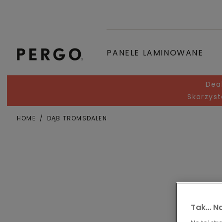
PANELE LAMINOWANE
Dea
Skorzyst
HOME
DĄB TROMSDALEN
Miejscowość lub kod pocztowy
Tak… Na