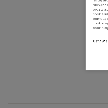
Na tej st
ruchu na 
oraz wyśw
cookie lu
pomocą p
cookie są
cookie s
USTAWIE