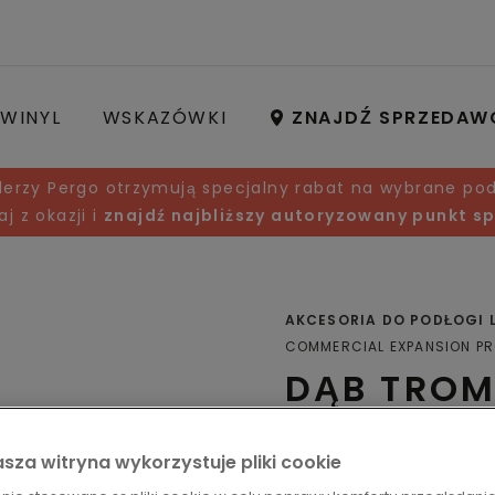
WINYL
WSKAZÓWKI
ZNAJDŹ SPRZEDAW
lerzy Pergo otrzymują specjalny rabat na wybrane pod
aj z okazji i
znajdź najbliższy autoryzowany punkt s
AKCESORIA DO PODŁOGI
COMMERCIAL EXPANSION PR
DĄB TROM
Profile
sza witryna wykorzystuje pliki cookie