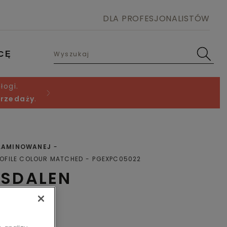
DLA PROFESJONALISTÓW
CĘ
łogi.
przedaży
.
 LAMINOWANEJ
OFILE COLOUR MATCHED
PGEXPC05022
SDALEN