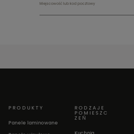
Miejscowość lub kod pocztowy
PRODUKTY
RODZAJE
POMIESZC
ZEŃ
Panele laminowane
Kuchnia