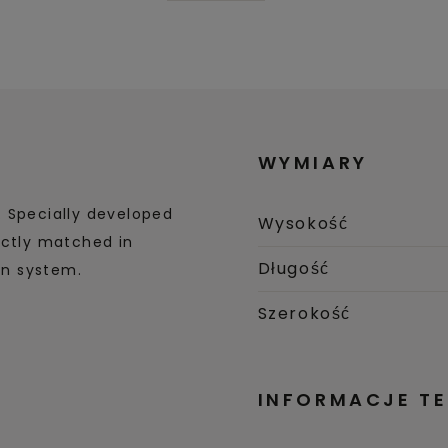
WYMIARY
. Specially developed
Wysokość
ectly matched in
Długość
in system.
Szerokość
INFORMACJE T