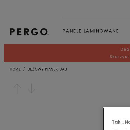
PANELE LAMINOWANE
Dea
Skorzyst
HOME
BEŻOWY PIASEK DĄB
Miejscowość lub kod pocztowy
Open image in lightbox
Tak… Na