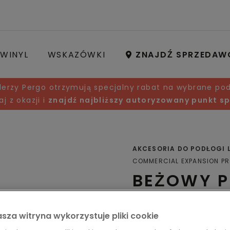
WINYL
WSKAZÓWKI
ZNAJDŹ SPRZEDAW
lerzy Pergo otrzymują specjalny rabat na wybrane pod
aj z okazji i
znajdź najbliższy autoryzowany punkt s
AKCESORIA DO PODŁOGI
COMMERCIAL EXPANSION PR
BEŻOWY P
Profile
sza witryna wykorzystuje pliki cookie