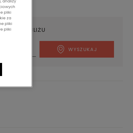
, analizy
a cena brutto
ściowych
 pliki
kie za
ne pliki
ERA W POBLIŻU
 pliki
WYSZUKAJ