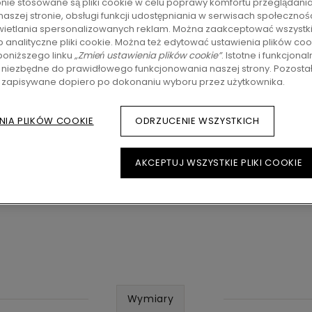
ronie stosowane są pliki cookie w celu poprawy komfortu przeglądania
209,93
zł/m
Sugerowan
naszej stronie, obsługi funkcji udostępniania w serwisach społeczno
ietlania spersonalizowanych reklam. Można zaakceptować wszystkie
b analityczne pliki cookie. Można też edytować ustawienia plików coo
oniższego linku
„Zmień ustawienia plików cookie”
. Istotne i funkcjonal
ZNAJDŹ DEAL
 niezbędne do prawidłowego funkcjonowania naszej strony. Pozostałe
ą zapisywane dopiero po dokonaniu wyboru przez użytkownika.
NIA PLIKÓW COOKIE
ODRZUCENIE WSZYSTKICH
AKCEPTUJ WSZYSTKIE PLIKI COOKIE
Wymiary